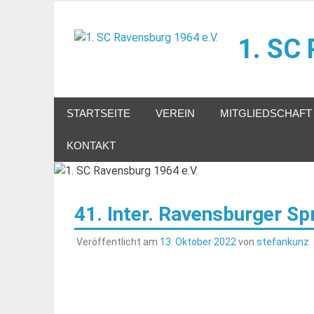
Zum
Inhalt
1. SC 
springen
Herzlich willkommen!
STARTSEITE
VEREIN
MITGLIEDSCHAFT
KONTAKT
41. Inter. Ravensburger Sp
Veröffentlicht am
13. Oktober 2022
von
stefankunz